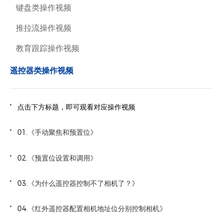
键盘类操作视频
推拉流操作视频
教育跟踪操作视频
遥控器类操作视频
点击下方标题，即可观看对应操作视频
01.
《手动聚焦和预置位》
02.
《预置位设置和调用》
03.
《为什么遥控器控制不了相机了？》
04.
《红外遥控器配置相机地址位分别控制相机》