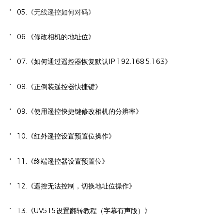
05.
《无线遥控如何对码》
06.《修改相机的地址位》
07.《如何通过遥控器恢复默认IP 192.168.5.163》
08.《正倒装遥控器快捷键》
09.《使用遥控快捷键修改相机的分辨率》
10.《红外遥控设置预置位操作》
11.《终端遥控器设置预置位》
12.《遥控无法控制，切换地址位操作》
13.《UV515设置翻转教程（字幕有声版）》