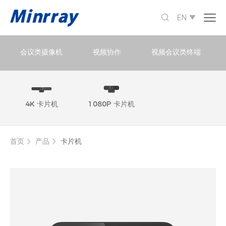

EN

会议类摄像机
视频协作
视频会议类终端
4K 卡片机
1080P 卡片机
首页
产品
卡片机

