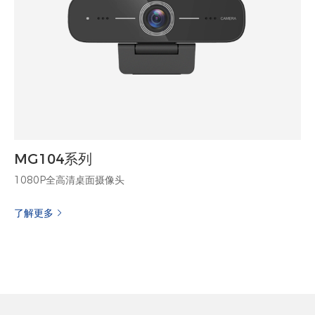
MG104系列
1080P全高清桌面摄像头
了解更多